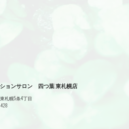
ションサロン 四つ葉 東札幌店
東札幌5条4丁目
4428