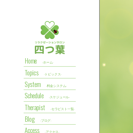
Home
-ホーム-
Topics
-トピックス-
System
-料金システム-
Schedule
-スケジュール-
Therapist
-セラピスト一覧-
Blog
-ブログ-
Access
-アクセス-