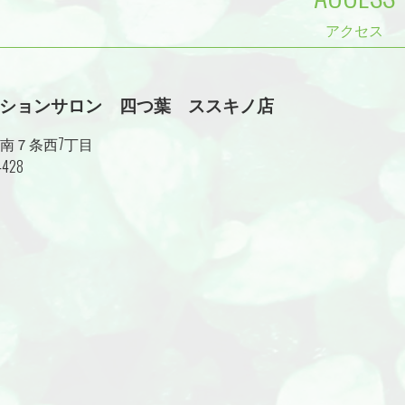
ションサロン 四つ葉 ススキノ店
南７条西7丁目
4428